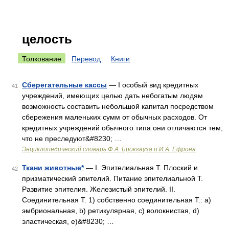
целость
Толкование
Перевод
Книги
Сберегательные кассы
— I особый вид кредитных
41
учреждений, имеющих целью дать небогатым людям
возможность составить небольшой капитал посредством
сбережения маленьких сумм от обычных расходов. От
кредитных учреждений обычного типа они отличаются тем,
что не преследуют&#8230; …
Энциклопедический словарь Ф.А. Брокгауза и И.А. Ефрона
Ткани животные*
— I. Эпителиальная Т. Плоский и
42
призматический эпителий. Питание эпителиальной Т.
Развитие эпителия. Железистый эпителий. II.
Соединительная Т. 1) собственно соединительная Т.: а)
эмбриональная, b) ретикулярная, с) волокнистая, d)
эластическая, е)&#8230; …