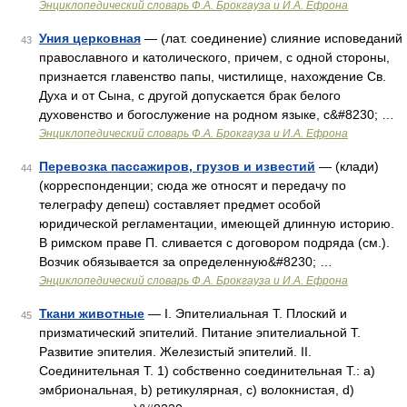
Энциклопедический словарь Ф.А. Брокгауза и И.А. Ефрона
Уния церковная
— (лат. соединение) слияние исповеданий
43
православного и католического, причем, с одной стороны,
признается главенство папы, чистилище, нахождение Св.
Духа и от Сына, с другой допускается брак белого
духовенство и богослужение на родном языке, с&#8230; …
Энциклопедический словарь Ф.А. Брокгауза и И.А. Ефрона
Перевозка пассажиров, грузов и известий
— (клади)
44
(корреспонденции; сюда же относят и передачу по
телеграфу депеш) составляет предмет особой
юридической регламентации, имеющей длинную историю.
В римском праве П. сливается с договором подряда (см.).
Возчик обязывается за определенную&#8230; …
Энциклопедический словарь Ф.А. Брокгауза и И.А. Ефрона
Ткани животные
— I. Эпителиальная Т. Плоский и
45
призматический эпителий. Питание эпителиальной Т.
Развитие эпителия. Железистый эпителий. II.
Соединительная Т. 1) собственно соединительная Т.: а)
эмбриональная, b) ретикулярная, с) волокнистая, d)