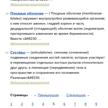
Медицинская энциклопедия
Плодные оболочки
— I Плодные оболочки (membranae
49
fetales) окружают внутриутробно развивающийся организм;
к ним относят амнион, гладкий хорион и часть
децидуальной (отпадающей) оболочки матки (эндометрия,
претерпевшего изменения во время беременности).
Вместе с&#8230; …
Медицинская энциклопедия
Суста́вы
— (articulationes; синоним сочленения)
50
подвижные соединения костей скелета, которые участвуют
в перемещении отдельных костных рычагов относительно
друг друга, в локомоции (передвижении) тела в
пространстве и сохранении его положения.
Различают&#8230; …
Медицинская энциклопедия
Страницы
←
Предыдущая
Следующая
→
1
2
3
4
5
6
7
8
9