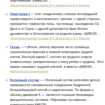
эластическая, е)&#8230; …
Энциклопедический словарь Ф.А. Брокгауза и И.А. Ефрона
Уния (церк.)
— (лат. соединение) слияние исповеданий
46
православного и католического, причем, с одной стороны,
признается главенство папы, чистилище, нахождение Св.
Духа и от Сына, с другой допускается брак белого
духовенство и богослужение на родном языке, с&#8230; …
Энциклопедический словарь Ф.А. Брокгауза и И.А. Ефрона
Грудь
— I (thorax, pectus) верхняя часть туловища,
47
ограниченная верхней и нижней апертурами грудкой
клетки. Костный каркас Г. состоит из грудного отдела
позвоночника, прикрепленных к нему ребер и грудины. Этот
каркас называют грудной клеткой, а вместе с&#8230; …
Медицинская энциклопедия
Коленный сустав
— I Коленный сустав (articulatio genus)
48
прерывистое синовиальное соединение бедренной,
большеберцовой костей и надколенника. По форме и
объему движений К. с. является сложным блоковидно
вращательным суставом. Образован суставными
поверхностями:&#8230; …